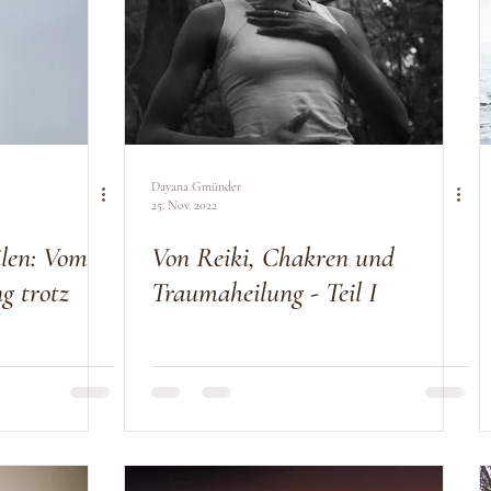
Dayana Gmünder
25. Nov. 2022
len: Vom
Von Reiki, Chakren und
g trotz
Traumaheilung - Teil I
en