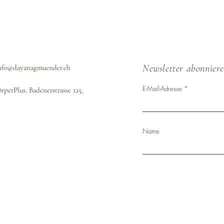
Newsletter abonnier
nfo@dayanagmuender.ch
E-Mail-Adresse
rperPlus, Badenerstrasse 125,
Name