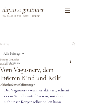
dayana gmünder
TRAUMA UND REIKI | ZÜRICH | ONLINE
Beitrag
Alle Beiträge
Dayana Gmünder
Alle Beiträge
17. Dez. 2024
Vom Vagusnerv, dem
Traumaheilung
Inneren Kind und Reiki
Reiki
Aktualisiert:
Persönliche Erfahrungen
28. Jan. 2025
Der Vagusnerv - wenn er aktiv ist, scheint 
er ein Wundermittel zu sein, mit dem 
sich unser Körper selbst heilen kann. 