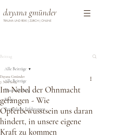
dayana gmünder
TRAUMA UND REIKI | ZÜRICH | ONLINE
Beitrag
Alle Beiträge
Dayana Gmünder
Alle Beiträge
7. Nov. 2024
Im Nebel der Ohnmacht
Traumaheilung
gefangen - Wie
Reiki
Opferbewusstsein uns daran
Persönliche Erfahrungen
hindert, in unsere eigene
Kraft zu kommen